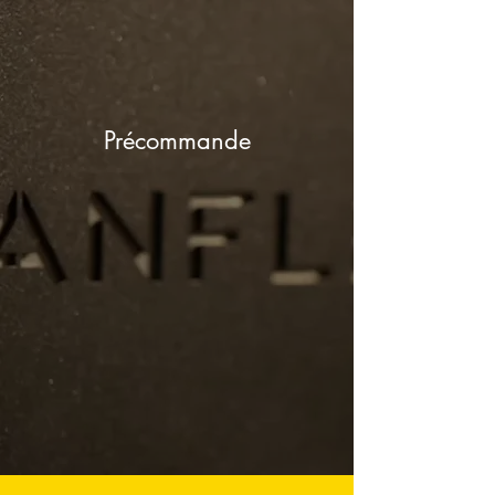
Précommande